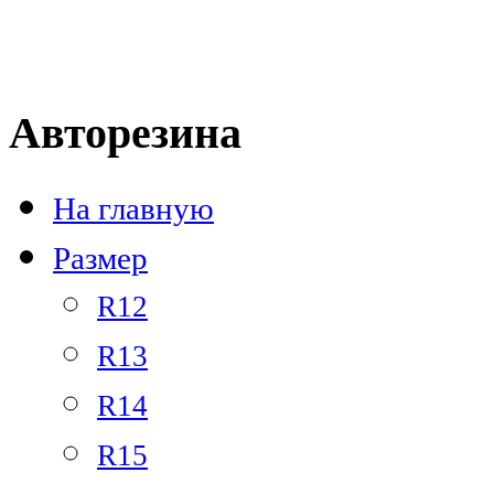
Тел.: +7 
Авторезина
На главную
Размер
R12
R13
R14
R15