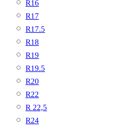
R16
R17
R17.5
R18
R19
R19.5
R20
R22
R 22,5
R24