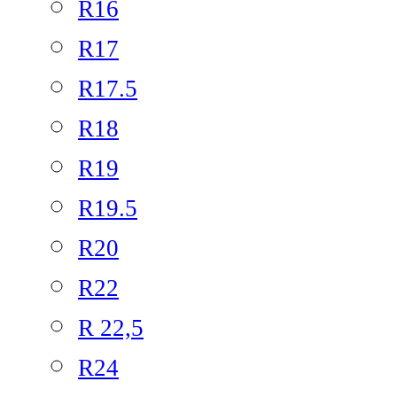
R16
R17
R17.5
R18
R19
R19.5
R20
R22
R 22,5
R24