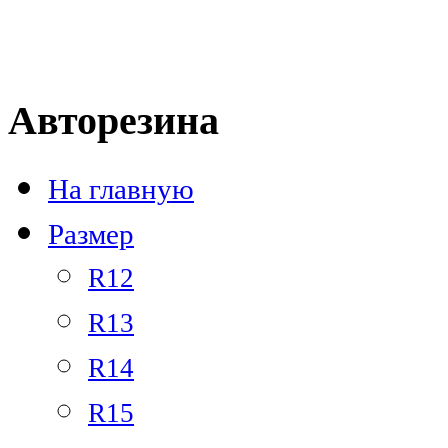
Тел.: +7 
Авторезина
На главную
Размер
R12
R13
R14
R15