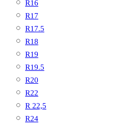
R16
R17
R17.5
R18
R19
R19.5
R20
R22
R 22,5
R24