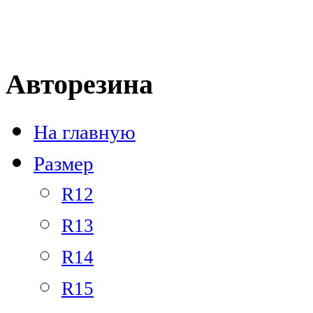
Тел.: +7 
Авторезина
На главную
Размер
R12
R13
R14
R15