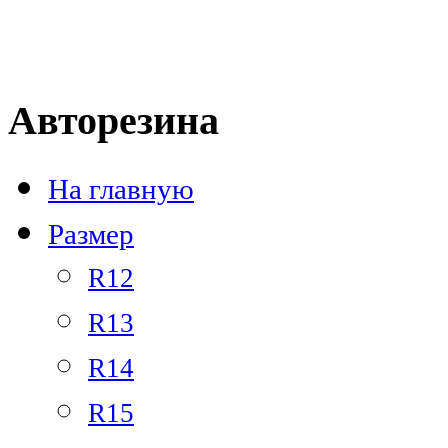
Тел.: +7 
Авторезина
На главную
Размер
R12
R13
R14
R15