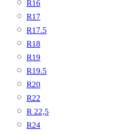
R16
R17
R17.5
R18
R19
R19.5
R20
R22
R 22,5
R24